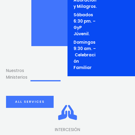
Adoración
y Milagros.
Sábados
6:30 pm. –
GyP
Júvenil.
Domingos
9:30 am. –
Celebraci
ón
Familiar
Nuestros
Ministerios
ALL SERVICES
INTERCESIÓN